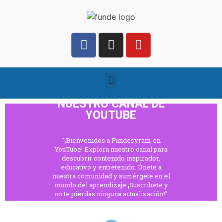
NUESTRO CANAL DE
YOUTUBE
"¡Bienvenidos a Fundesyram en
YouTube! Explora nuestro canal para
descubrir contenido inspirador,
educativo y entretenido. Únete a
nuestra comunidad y sumérgete en el
mundo del aprendizaje ¡Suscríbete y
no te pierdas ninguna actualización!"