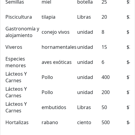
Semillas
miel
botella
25
$5.
Piscicultura
tilapia
Libras
20
$2.
Gastronomía y
conejo vivos
unidad
8
$10
alojamiento
Viveros
hornamentales
unidad
15
$2.
Especies
aves exóticas
unidad
6
$40
menores
Lácteos Y
Pollo
unidad
400
$7.
Carnes
Lácteos Y
Pollo
unidad
200
$7.
Carnes
Lácteos Y
embutidos
Libras
50
$7.
Carnes
Hortalizas
rabano
ciento
500
$4.