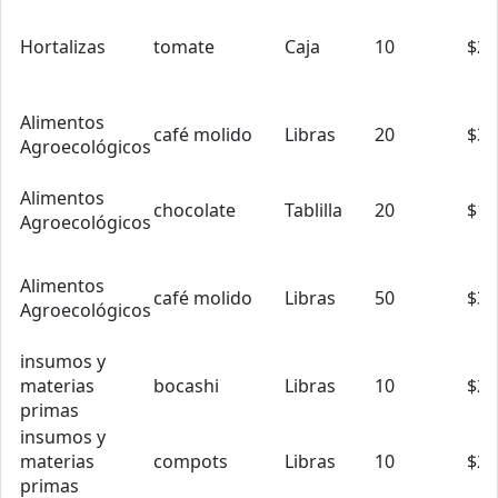
Hortalizas
tomate
Caja
10
$23
Alimentos
café molido
Libras
20
$3.
Agroecológicos
Alimentos
chocolate
Tablilla
20
$1.
Agroecológicos
Alimentos
café molido
Libras
50
$3.
Agroecológicos
insumos y
materias
bocashi
Libras
10
$2.
primas
insumos y
materias
compots
Libras
10
$2.
primas