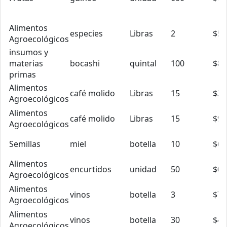
Alimentos
especies
Libras
2
$5.
Agroecológicos
insumos y
materias
bocashi
quintal
100
$8.
primas
Alimentos
café molido
Libras
15
$3.
Agroecológicos
Alimentos
café molido
Libras
15
$9.
Agroecológicos
Semillas
miel
botella
10
$6.
Alimentos
encurtidos
unidad
50
$0.
Agroecológicos
Alimentos
vinos
botella
3
$7.
Agroecológicos
Alimentos
vinos
botella
30
$4.
Agroecológicos