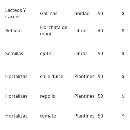
Lácteos Y
Gallinas
unidad
50
$15
Carnes
Horchata de
Bebidas
Libras
40
$2.
mani
Semillas
ejote
Libras
50
$1.
Hortalizas
chile dulce
Plantines
50
$0.
Hortalizas
repollo
Plantines
50
$0.
Hortalizas
tomate
Plantines
50
$0.