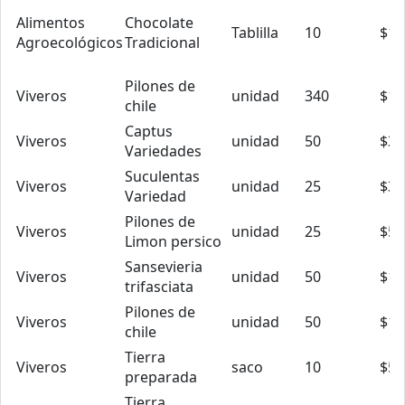
Alimentos
Chocolate
Tablilla
10
$1.
Agroecológicos
Tradicional
Pilones de
Viveros
unidad
340
$1.
chile
Captus
Viveros
unidad
50
$3.
Variedades
Suculentas
Viveros
unidad
25
$3.
Variedad
Pilones de
Viveros
unidad
25
$5.
Limon persico
Sansevieria
Viveros
unidad
50
$10
trifasciata
Pilones de
Viveros
unidad
50
$1.
chile
Tierra
Viveros
saco
10
$5.
preparada
Tierra