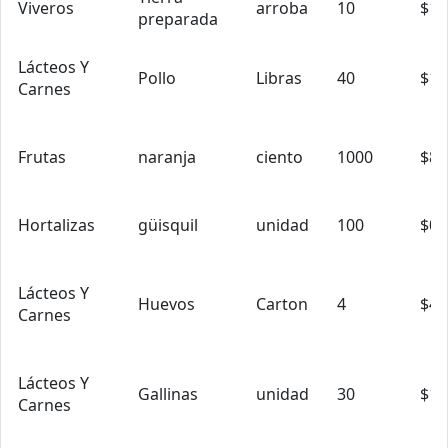
Viveros
arroba
10
$1.
preparada
Lácteos Y
Pollo
Libras
40
$1.
Carnes
Frutas
naranja
ciento
1000
$8.
Hortalizas
güisquil
unidad
100
$0.
Lácteos Y
Huevos
Carton
4
$4.
Carnes
Lácteos Y
Gallinas
unidad
30
$10
Carnes