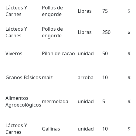
Lácteos Y
Pollos de
Libras
75
$1.
Carnes
engorde
Lácteos Y
Pollos de
Libras
250
$1.
Carnes
engorde
Viveros
Pilon de cacao
unidad
50
$3.
Granos Básicos
maiz
arroba
10
$25
Alimentos
mermelada
unidad
5
$3.
Agroecológicos
Lácteos Y
Gallinas
unidad
10
$15
Carnes