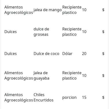
Alimentos
Recipiente
jalea de mango
10
$1.
Agroecológicos
plastico
dulce de
Recipiente
Dulces
10
$1.
groseas
plastico
Dulces
Dulce de coco
Dólar
20
$1.
Alimentos
Jalea de
Recipiente
10
$1.
Agroecológicos
guayaba
plastico
Alimentos
Chiles
porcion
15
$1.
Agroecológicos
Encurtidos