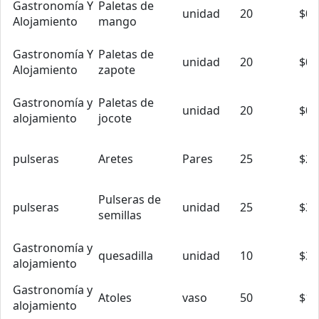
Gastronomía Y
Paletas de
unidad
20
$0.
Alojamiento
mango
Gastronomía Y
Paletas de
unidad
20
$0.
Alojamiento
zapote
Gastronomía y
Paletas de
unidad
20
$0.
alojamiento
jocote
pulseras
Aretes
Pares
25
$2.
Pulseras de
pulseras
unidad
25
$3.
semillas
Gastronomía y
quesadilla
unidad
10
$3.
alojamiento
Gastronomía y
Atoles
vaso
50
$1.
alojamiento