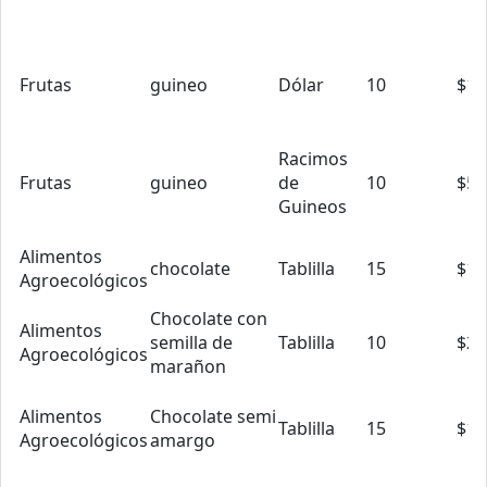
Frutas
guineo
Dólar
10
$1.
Racimos
Frutas
guineo
de
10
$5.
Guineos
Alimentos
chocolate
Tablilla
15
$1.
Agroecológicos
Chocolate con
Alimentos
semilla de
Tablilla
10
$2.
Agroecológicos
marañon
Alimentos
Chocolate semi
Tablilla
15
$1.
Agroecológicos
amargo