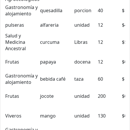
Gastronomía y
quesadilla
porcion
40
$1.
alojamiento
pulseras
alfareria
unidad
12
$4.
Salud y
Medicina
curcuma
Libras
12
$5.
Ancestral
Frutas
papaya
docena
12
$0.
Gastronomía y
bebida café
taza
60
$1.
alojamiento
Frutas
jocote
unidad
200
$0.
Viveros
mango
unidad
130
$0.
Gastronomía y