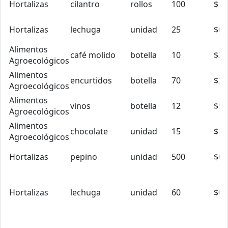
Hortalizas
cilantro
rollos
100
$1.
Hortalizas
lechuga
unidad
25
$0.
Alimentos
café molido
botella
10
$3.
Agroecológicos
Alimentos
encurtidos
botella
70
$2.
Agroecológicos
Alimentos
vinos
botella
12
$5.
Agroecológicos
Alimentos
chocolate
unidad
15
$1.
Agroecológicos
Hortalizas
pepino
unidad
500
$0.
Hortalizas
lechuga
unidad
60
$0.