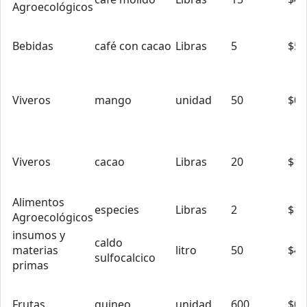
Agroecológicos
Bebidas
café con cacao
Libras
5
$5.
Viveros
mango
unidad
50
$0.
Viveros
cacao
Libras
20
$1.
Alimentos
especies
Libras
2
$12
Agroecológicos
insumos y
caldo
materias
litro
50
$4.
sulfocalcico
primas
Frutas
guineo
unidad
600
$0.