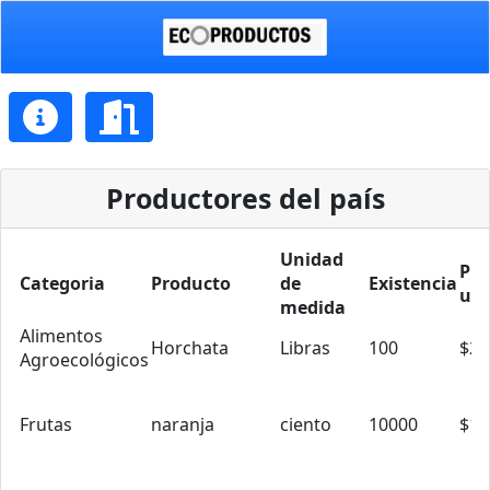
Productores del país
Unidad
Pre
Categoria
Producto
de
Existencia
uni
medida
Alimentos
Horchata
Libras
100
$2.
Agroecológicos
Frutas
naranja
ciento
10000
$10