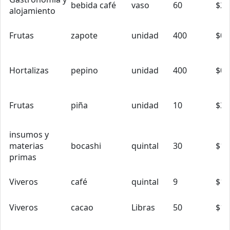
bebida café
vaso
60
$2.
alojamiento
Frutas
zapote
unidad
400
$0.
Hortalizas
pepino
unidad
400
$0.
Frutas
piña
unidad
10
$3.
insumos y
materias
bocashi
quintal
30
$10
primas
Viveros
café
quintal
9
$13
Viveros
cacao
Libras
50
$1.