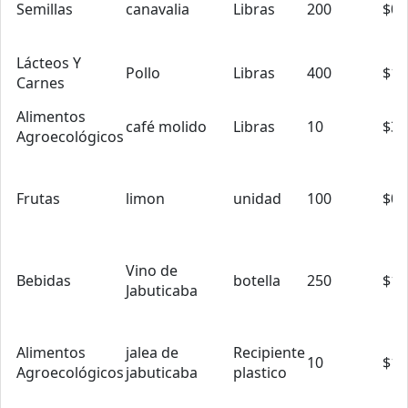
Semillas
canavalia
Libras
200
$0.
Lácteos Y
Pollo
Libras
400
$1.
Carnes
Alimentos
café molido
Libras
10
$3.
Agroecológicos
Frutas
limon
unidad
100
$0.
Vino de
Bebidas
botella
250
$13
Jabuticaba
Alimentos
jalea de
Recipiente
10
$1.
Agroecológicos
jabuticaba
plastico