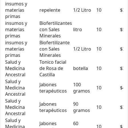
insumos y
materias
repelente
1/2 Litro
10
$3.
primas
insumos y
Biofertilizantes
materias
con Sales
litro
10
$5.
primas
Minerales
insumos y
Biofertilizante
materias
con Sales
1/2 Litro
10
$3.
primas
Minerales
Salud y
Tonico facial
Medicina
de Rosa de
botella
10
$3.
Ancestral
Castilla
Salud y
Jabones
100
Medicina
10
$4.
terapéuticos
gramos
Ancestral
Salud y
Jabones
90
Medicina
10
$3.
terapéuticos
gramos
Ancestral
Salud y
Jabones
60
Medicina
10
$1.