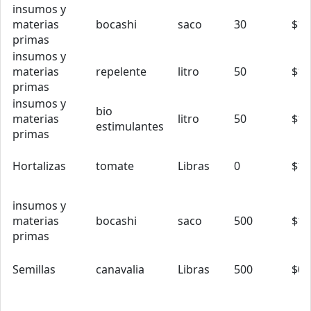
insumos y
materias
bocashi
saco
30
$12
primas
insumos y
materias
repelente
litro
50
$1.
primas
insumos y
bio
materias
litro
50
$1.
estimulantes
primas
Hortalizas
tomate
Libras
0
$1.
insumos y
materias
bocashi
saco
500
$10
primas
Semillas
canavalia
Libras
500
$0.