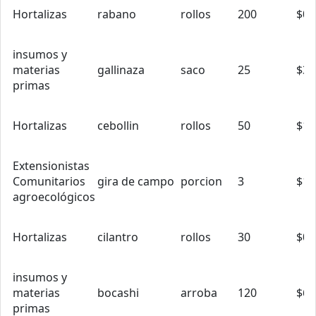
Hortalizas
rabano
rollos
200
$0.
insumos y
materias
gallinaza
saco
25
$3.
primas
Hortalizas
cebollin
rollos
50
$1.
Extensionistas
Comunitarios
gira de campo
porcion
3
$15
agroecológicos
Hortalizas
cilantro
rollos
30
$0.
insumos y
materias
bocashi
arroba
120
$6.
primas