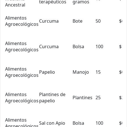
terapéuticos
gramos
Ancestral
Alimentos
Curcuma
Bote
50
$6.
Agroecológicos
Alimentos
Curcuma
Bolsa
100
$1.
Agroecológicos
Alimentos
Papelio
Manojo
15
$0.
Agroecológicos
Alimentos
Plantines de
Plantines
25
$2.
Agroecológicos
papelio
Alimentos
Sal con Apio
Bolsa
100
$0.
Agroecológicos