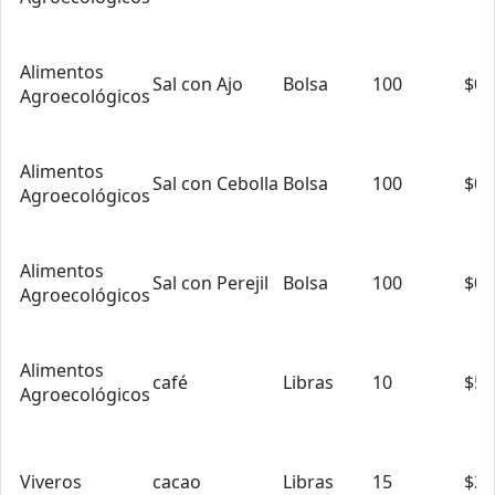
Alimentos
Sal con Ajo
Bolsa
100
$0.
Agroecológicos
Alimentos
Sal con Cebolla
Bolsa
100
$0.
Agroecológicos
Alimentos
Sal con Perejil
Bolsa
100
$0.
Agroecológicos
Alimentos
café
Libras
10
$5.
Agroecológicos
Viveros
cacao
Libras
15
$2.