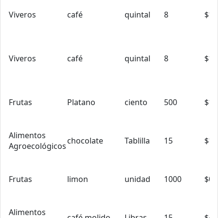
Viveros
café
quintal
8
$18
Viveros
café
quintal
8
$18
Frutas
Platano
ciento
500
$18
Alimentos
chocolate
Tablilla
15
$1.
Agroecológicos
Frutas
limon
unidad
1000
$0.
Alimentos
café molido
Libras
15
$4.